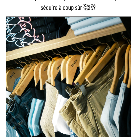
séduire à coup sûr 🥰🥂