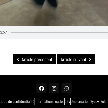
Article précédent
Article suivant
tique de confidentialité
Informations légales
CGV
Une création Sycow Solut