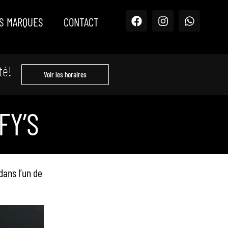
S MARQUES
CONTACT
té!
Voir les horaires
FY’S
 dans
l’un de